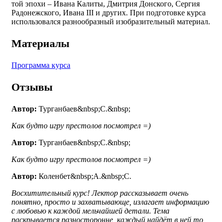
той эпохи – Ивана Калиты, Дмитрия Донского, Сергия
Радонежского, Ивана III и других. При подготовке курса
использовался разнообразный изобразительный материал.
Материалы
Программа курса
Отзывы
Автор:
Турганбаев&nbsp;С.&nbsp;
Как будто игру престолов посмотрел =)
Автор:
Турганбаев&nbsp;С.&nbsp;
Как будто игру престолов посмотрел =)
Автор:
Коленбет&nbsp;А.&nbsp;С.
Восхитительный курс! Лектор рассказывает очень
понятно, просто и захватывающе, излагает информацию
с любовью к каждой мельчайшей детали. Тема
раскрывается разносторонне, каждый найдёт в ней то,