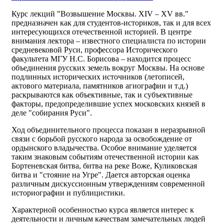
Курс лекций "Возвышение Москвы. XIV – XV вв."
предназначен как для студентов-историков, так и для всех
интересующихся отечественной историей. В центре
внимания лектора – известного специалиста по истории
средневековой Руси, профессора Исторического
факультета МГУ Н.С. Борисова – находится процесс
объединения русских земель вокруг Москвы. На основе
подлинных исторических источников (летописей,
актового материала, памятников агиографии и т.д.)
раскрываются как объективные, так и субъективные
факторы, предопределившие успех московских князей в
деле "собирания Руси".
Ход объединительного процесса показан в неразрывной
связи с борьбой русского народа за освобождение от
ордынского владычества. Особое внимание уделяется
таким знаковым событиям отечественной истории как
Бортеневская битва, битва на реке Воже, Куликовская
битва и "стояние на Угре". Дается авторская оценка
различным дискуссионным утверждениям современной
историографии и публицистики.
Характерной особенностью курса является интерес к
деятельности и личным качествам замечательных людей