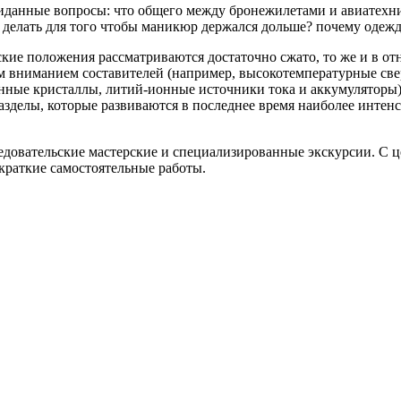
иданные вопросы: что общего между бронежилетами и авиатехни
 делать для того чтобы маникюр держался дольше? почему одежд
ские положения рассматриваются достаточно сжато, то же и в о
ым вниманием составителей (например, высокотемпературные св
нные кристаллы, литий-ионные источники тока и аккумуляторы)
азделы, которые развиваются в последнее время наиболее интен
ледовательские мастерские и специализированные экскурсии. С 
краткие самостоятельные работы.