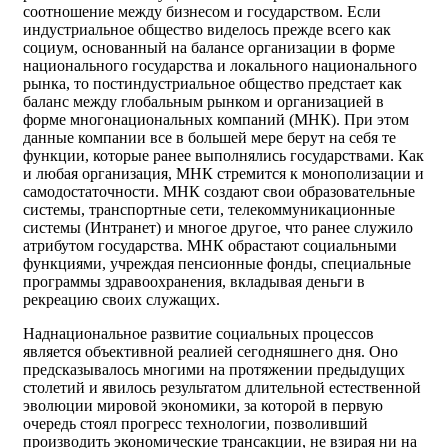
соотношение между бизнесом и государством. Если
индустриальное общество виделось прежде всего как
социум, основанный на балансе организации в форме
национального государства и локального национального
рынка, то постиндустриальное общество предстает как
баланс между глобальным рынком и организацией в
форме многонациональных компаний (МНК). При этом
данные компании все в большей мере берут на себя те
функции, которые ранее выполнялись государствами. Как
и любая организация, МНК стремится к монополизации и
самодостаточности. МНК создают свои образовательные
системы, транспортные сети, телекоммуникационные
системы (Интранет) и многое другое, что ранее служило
атрибутом государства. МНК обрастают социальными
функциями, учреждая пенсионные фонды, специальные
программы здравоохранения, вкладывая деньги в
рекреацию своих служащих.
Наднациональное развитие социальных процессов
является объективной реалией сегодняшнего дня. Оно
предсказывалось многими на протяжении предыдущих
столетий и явилось результатом длительной естественной
эволюции мировой экономики, за которой в первую
очередь стоял прогресс технологии, позволивший
производить экономические трансакции, не взирая ни на