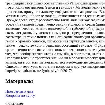
трансляция с помощью соответственно РНК-полимеразы и ри
– эволюция организмов (генов и геномов). Математические 
процессов, присущих живому, ещё далеки от завершения. В к
математически простые модели, относящиеся к отдельным ас
Прежде всего, будут рассмотрены такие явления как зависим
условий внешней среды; конкуренция молекул и среды (дина
значение имеет сочетание одномерной и трёхмерной диффузи
связывает данный участок генома, по распределению аналог
рассмотрены такие понятия как описание эволюции организм
генов к уровню геномов, хромосомная структура генома, кон
также – реконструкция предковых состояний геномов. Фунд
ортологичности и синтении генов, включая поиск исчезнувш
том, что вообще значит «тот же самый», в частности, «тот ж
От слушателей не требуется знаний ни в области молекулярн
химии, ни в области математики: все необходимые сведения 
Список литературы, ответы на вопросы и другую информаци
http://lpcs.math.msu.su/~lyubetsky/mfk2017/.
Материалы
Программа курса
Вопросы по курсу
Факультет