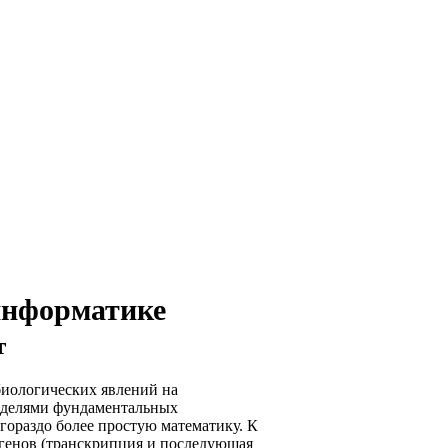
информатике
т
биологических явлений на
оделями фундаментальных
гораздо более простую математику. К
 генов (транскрипция и последующая