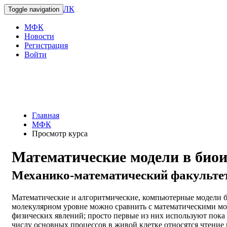
ЛК
Toggle navigation
МФК
Новости
Регистрация
Войти
Главная
МФК
Просмотр курса
Математические модели в био
Механико-математический факульте
Математические и алгоритмические, компьютерные модели 
молекулярном уровне можно сравнить с математическими м
физических явлений; просто первые из них используют пока 
числу основных процессов в живой клетке относятся чтение