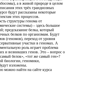
босомы), а в живой природе в целом
описания этих трёх грандиозных
урсе будут рассказаны некоторые
пектам этих процессов.
ость структуры генома от
мические системы) – здесь большое
й; предсказание белка, который
ичных белков по организмам. Будут
ов (геномов), переход от уровня
сервативные участки в геномах. А
аментальную роль играет проблема
их и возникших генов. Это – вопрос о
е самый белок», «тот же самый ген»?
ой биологии, геномики,
будут изложены.
ю можно найти на сайте курса