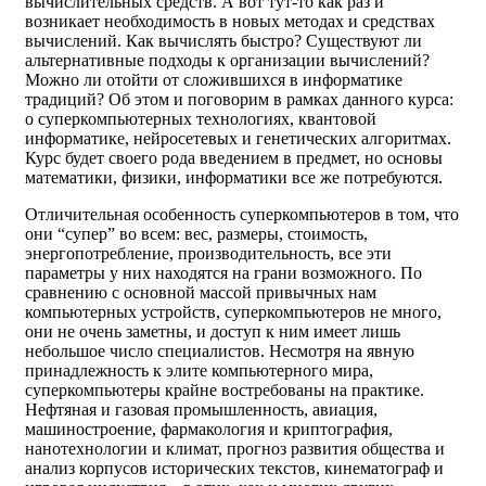
вычислительных средств. А вот тут-то как раз и
возникает необходимость в новых методах и средствах
вычислений. Как вычислять быстро? Существуют ли
альтернативные подходы к организации вычислений?
Можно ли отойти от сложившихся в информатике
традиций? Об этом и поговорим в рамках данного курса:
о суперкомпьютерных технологиях, квантовой
информатике, нейросетевых и генетических алгоритмах.
Курс будет своего рода введением в предмет, но основы
математики, физики, информатики все же потребуются.
Отличительная особенность суперкомпьютеров в том, что
они “супер” во всем: вес, размеры, стоимость,
энергопотребление, производительность, все эти
параметры у них находятся на грани возможного. По
сравнению с основной массой привычных нам
компьютерных устройств, суперкомпьютеров не много,
они не очень заметны, и доступ к ним имеет лишь
небольшое число специалистов. Несмотря на явную
принадлежность к элите компьютерного мира,
суперкомпьютеры крайне востребованы на практике.
Нефтяная и газовая промышленность, авиация,
машиностроение, фармакология и криптография,
нанотехнологии и климат, прогноз развития общества и
анализ корпусов исторических текстов, кинематограф и