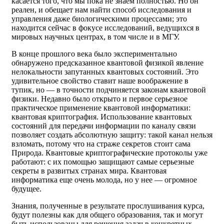
касается того, что мы пока не знаем полностью. Но он
реален, и обещает нам найти способ исследования и
управления даже биологическими процессами; это
находится сейчас в фокусе исследований, ведущихся в
мировых научных центрах, в том числе и в МГУ.
В конце прошлого века было экспериментально
обнаружено предсказанное квантовой физикой явление
нелокальности запутанных квантовых состояний. Это
удивительное свойство ставит наше воображение в
тупик, но — в точности подчиняется законам квантовой
физики. Недавно было открыто и первое серьезное
практическое применение квантовой информатики:
квантовая криптография. Использование квантовых
состояний для передачи информации по каналу связи
позволяет создать абсолютную защиту: такой канал нельзя
взломать, потому что на страже секретов стоит сама
Природа. Квантовые криптографические протоколы уже
работают: с их помощью защищают самые серьезные
секреты в развитых странах мира. Квантовая
информатика еще очень молода, но у нее — огромное
будущее.
Знания, полученные в результате прослушивания курса,
будут полезны как для общего образования, так и могут
быть использованы для решения задач в конкретных