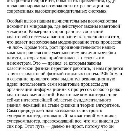
построения нейросетей, области их применения, будут
проанализированы возможности их реализации на
современных высокопроизводительных системах.
Особый вызов нашим вычислительным возможностям
исходит из микромира, где действуют законы квантовой
механики. Размерность пространства состояний
квантовой системы
n
частиц растет как экспонента от
n
,
что делает невозможным моделирование этих процессов
«в лоб». Кроме того, рост производительности наших
компьютеров связан с уменьшением величины ячейки
памяти, которая уже приблизилась к нескольким
нанометрам. Это — предел, за которым законы
классической физики перестают работать, и нам придется
заняться квантовой физикой сложных систем. Р.Фейнман
в середине прошлого века выдвинул революционную
идею: использовать сами квантовые процессы для
организации информационных процессов особого рода:
квантовых вычислений. Квантовые компьютеры стали
сейчас интереснейшей областью фундаментального
знания, лежащей на стыке физики и теории алгоритмов.
Сама природа дает нам возможность построить
суперкомпьютер, основанный на квантовой механике,
суперкомпьютер, превосходящий все, что мы видели до
сих пор. Этот путь — далеко не прост, потому что он