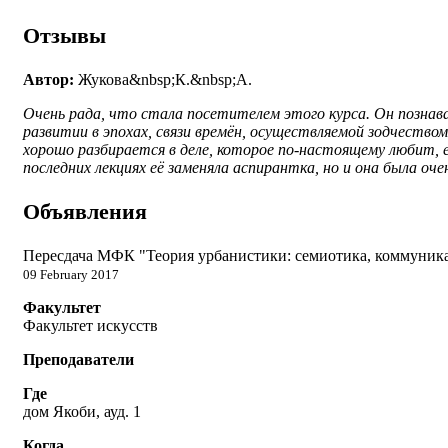
Отзывы
Автор:
Жукова&nbsp;К.&nbsp;А.
Очень рада, что стала посетителем этого курса. Он познава
развитии в эпохах, связи времён, осуществляемой зодчество
хорошо разбирается в деле, которое по-настоящему любит, 
последних лекциях её заменяла аспирантка, но и она была оч
Объявления
Пересдача МФК "Теория урбанистики: семиотика, коммуникация,
09 February 2017
Факультет
Факультет искусств
Преподаватели
Где
дом Якоби, ауд. 1
Когда