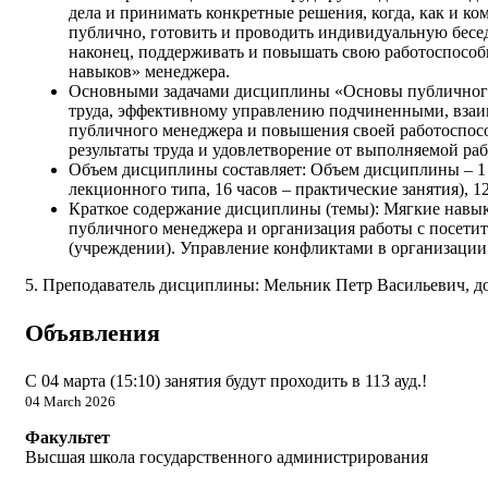
дела и принимать конкретные решения, когда, как и ко
публично, готовить и проводить индивидуальную бесе
наконец, поддерживать и повышать свою работоспособн
навыков» менеджера.
Основными задачами
дисциплины «Основы публичного 
труда, эффективному управлению подчиненными, взаи
публичного менеджера и повышения своей работоспос
результаты труда и удовлетворение от выполняемой ра
Объем дисциплины составляет: Объем дисциплины – 1 з.е
лекционного типа, 16 часов – практические занятия), 1
Краткое содержание дисциплины (темы): Мягкие навык
публичного менеджера и организация работы с посети
(учреждении). Управление конфликтами в организаци
5. Преподаватель дисциплины: Мельник Петр Васильевич, д
Объявления
С 04 марта (15:10) занятия будут проходить в 113 ауд.!
04 March 2026
Факультет
Высшая школа государственного администрирования