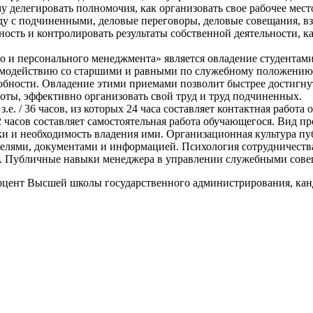
му делегировать полномочия, как организовать свое рабочее мес
ду с подчиненными, деловые переговоры, деловые совещания, вз
ость и контролировать результаты собственной деятельности, к
и персонального менеджмента» является овладение студентами
модействию со старшими и равными по служебному положению,
обности. Овладение этими приемами позволит быстрее достигн
боты, эффективно организовать свой труд и труд подчиненных.
. / 36 часов, из которых 24 часа составляет контактная работа 
2 часов составляет самостоятельная работа обучающегося. Вид пр
и и необходимость владения ими. Организационная культура пу
телями, документами и информацией. Психология сотрудничества
и. Публичные навыки менеджера в управлении служебными сов
оцент Высшей школы государственного администрирования, кан