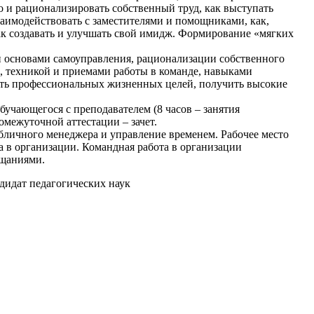
то и рационализировать собственный труд, как выступать
аимодействовать с заместителями и помощниками, как,
ак создавать и улучшать свой имидж. Формирование «мягких
 основами самоуправления, рационализации собственного
 техникой и приемами работы в команде, навыками
уть профессиональных жизненных целей, получить высокие
обучающегося с преподавателем (8 часов – занятия
омежуточной аттестации – зачет.
бличного менеджера и управление временем. Рабочее место
 в организации. Командная работа в организации
ещаниями.
дидат педагогических наук