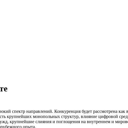
те
рокий спектр направлений. Конкуренция будет рассмотрена как
ть крупнейших монопольных структур, влияние цифровой среды
нужд, крупнейшие слияния и поглощения на внутреннем и миров
арубежного опыта.