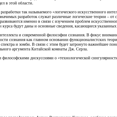
ел в этой области.
разработки так называемого «логического искусственного инте
 значимых разработок служат различные логические теории – от 
 развиваются именно в связи с изучением проблем искусственн
и курса будут даны и основные сведения, касающиеся указанных
нтеллекта и современной философии сознания. В фокус вниман
ости сознания как главном основании функционалистских теори
пектра и зомби. В связи с этим будет затронуто важнейшее пон
льного аргумента Китайской комнаты Дж. Серла.
и философскими дискуссиями о «технологической сингулярност