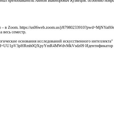
итал преподаватель Антон Викторович Кузнецов. особенно понр
– в Zoom. https://us06web.zoom.us/j/87980233910?pwd=MjNYai9
а весь семестр.
ческие основания исследований искусственного интеллекта" сос
8?pwd=UU1pV3pHRmh0QXpyYmR4MWdvMkVsdz09 Идентификатор кон