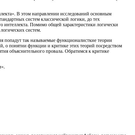
ллекта». В этом направлении исследований основным
стандартных систем классической логики, до тех
ого интеллекта. Помимо общей характеристики логически
 логических систем.
ия попадут так называемые функционалисткие теории
й, о понятии функции и критике этих теорий посредством
ятия объяснительного провала. Обратимся к критике
и».