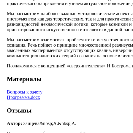
практического направления и узнаем актуальное положение д
Мы рассмотрим наиболее важные методологические аспекты 
инструментом как для теоретических, так и для практически
разновидностей неклассической логики, которые возникли и
ориентированного искусственного интеллекта в данной част
Мы рассмотрим взаимосвязь проблематики искусственного и
сознания. Речь пойдет о принципе множественной реализуем
мысленных экспериментов отсутствующих квалиа, инверсии с
компьютенционалистских теорий сознания на основе влияте
Познакомимся с концепцией «сверхинтеллекта» Н.Бострома 
Материалы
Вопросы к зачету
Программа.docx
Отзывы
Автор:
Зайцева&nbsp;А.&nbsp;А.