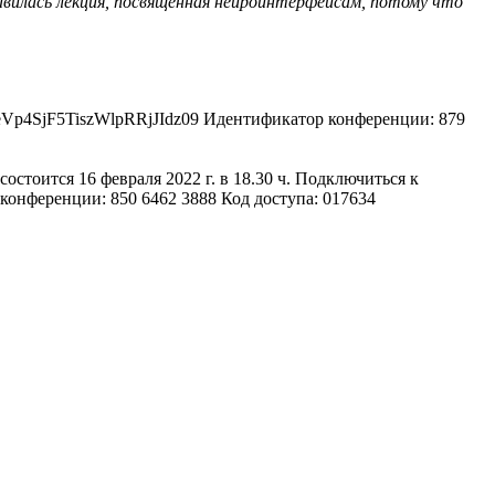
авилась лекция, посвященная нейроинтерфейсам, потому что
JeVp4SjF5TiszWlpRRjJIdz09 Идентификатор конференции: 879
тоится 16 февраля 2022 г. в 18.30 ч. Подключиться к
ференции: 850 6462 3888 Код доступа: 017634