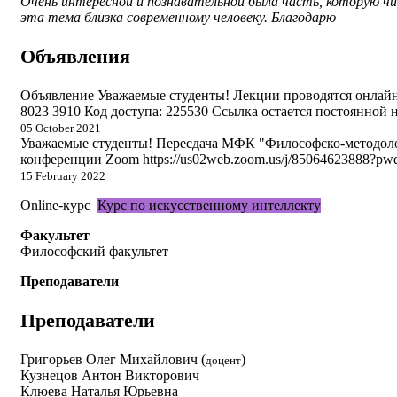
Очень интересной и познавательной была часть, которую ч
эта тема близка современному человеку. Благодарю
Объявления
Объявление Уважаемые студенты! Лекции проводятся онлайн 
8023 3910 Код доступа: 225530 Ссылка остается постоянной н
05 October 2021
Уважаемые студенты! Пересдача МФК "Философско-методологи
конференции Zoom https://us02web.zoom.us/j/8506462388
15 February 2022
Online-курс
Курс по искусственному интеллекту
Факультет
Философский факультет
Преподаватели
Преподаватели
Григорьев Олег Михайлович (
)
доцент
Кузнецов Антон Викторович
Клюева Наталья Юрьевна